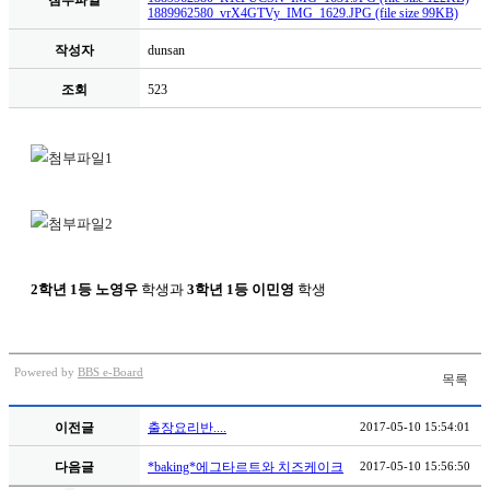
첨부파일
1889962580_vrX4GTVy_IMG_1629.JPG (file size 99KB)
작성자
dunsan
조회
523
2학년 1등 노영우
학생과
3학년 1등 이민영
학생
Powered by
BBS e-Board
목록
이전글
출장요리반....
2017-05-10 15:54:01
다음글
*baking*에그타르트와 치즈케이크
2017-05-10 15:56:50